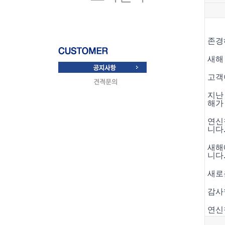
존경
새해
고객
지난
해가
연신
니다
새해
니다
새로
감사
연신