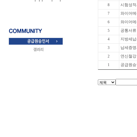
시험성적서
8
와이어메쉬
7
와이어메쉬
6
공통서류 
5
지방세납
4
납세증명
3
연신철강
2
공급원승
1