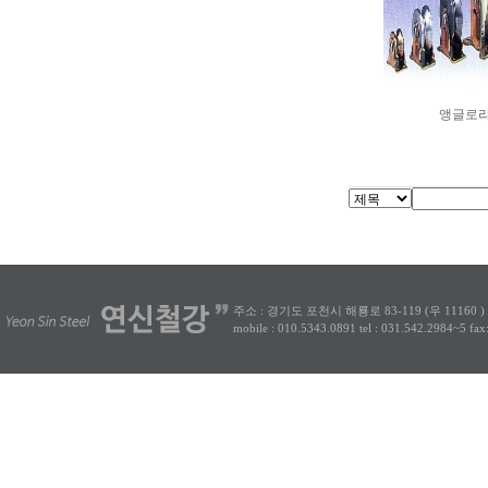
앵글로
주소 : 경기도 포천시 해룡로 83-119 (우 11160 )
mobile : 010.5343.0891
tel : 031.542.2984~5
fax