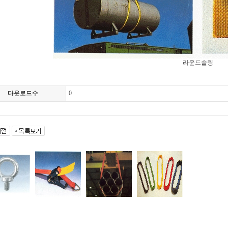
라운드슬링
다운로드수
0